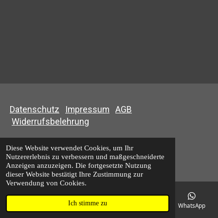
Datenschutz
Impressum
AGB
Widerrufsbelehrung
© 2020 - 2026 aircompany20.eu
Diese Website verwendet Cookies, um Ihr
Nutzererlebnis zu verbessern und maßgeschneiderte
Mit Unterstützung von
Webador
Anzeigen anzuzeigen. Die fortgesetzte Nutzung
dieser Website bestätigt Ihre Zustimmung zur
Verwendung von Cookies.
Ich stimme zu
E-Mail
Telefon
Karte
Instagram
WhatsApp